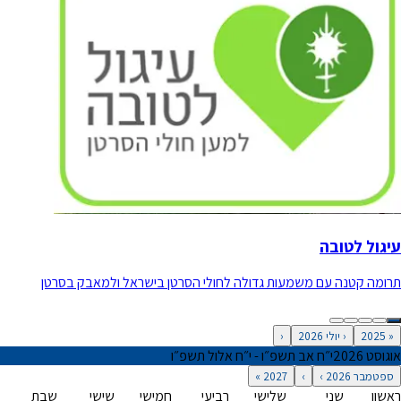
עיגול לטובה
תרומה קטנה עם משמעות גדולה לחולי הסרטן בישראל ולמאבק בסרטן
«
2025
‹
יולי 2026
‹
אוגוסט 2026
י״ח אב תשפ״ו - י״ח אלול תשפ״ו
ספטמבר 2026
›
›
2027
»
ראשון
שני
שלישי
רביעי
חמישי
שישי
שבת